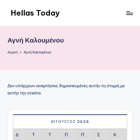
Hellas Today
Μετάβαση
σε
περιεχόμενο
Αγνή Καλουμένου
Αρχική
Αγνή Καλουμένου
Δεν υπάρχουν αναρτήσεις δημοσιευμένες αυτήν τη στιγμή με
αυτήν την ετικέτα.
ΑΎΓΟΥΣΤΟΣ 2026
Δ
Τ
Τ
Π
Π
Σ
Κ