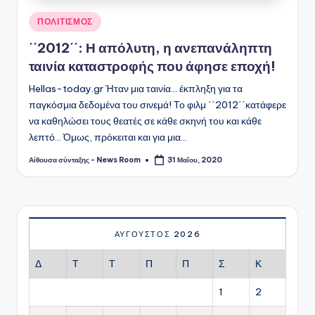
Αναρτήθηκε
ΠΟΛΙΤΙΣΜΟΣ
σε
΄΄2012΄΄: Η απόλυτη, η ανεπανάληπτη
ταινία καταστροφής που άφησε εποχή!
Hellas-today.gr Ήταν μια ταινία... έκπληξη για τα
παγκόσμια δεδομένα του σινεμά! Το φιλμ ΄΄2012΄΄κατάφερε
να καθηλώσει τους θεατές σε κάθε σκηνή του και κάθε
λεπτό... Όμως, πρόκειται και για μια…
Αίθουσα σύνταξης - News Room
31 Μαΐου, 2020
Συγγραφέας:
ΑΎΓΟΥΣΤΟΣ 2026
Δ
Τ
Τ
Π
Π
Σ
Κ
1
2