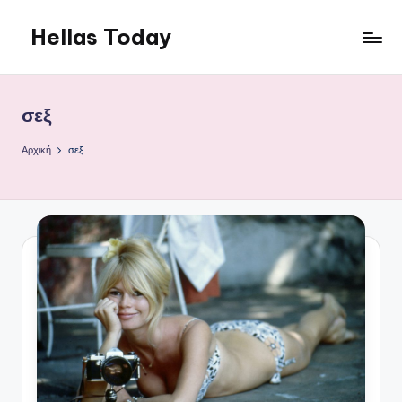
Hellas Today
Μετάβαση
σε
περιεχόμενο
σεξ
Αρχική
σεξ