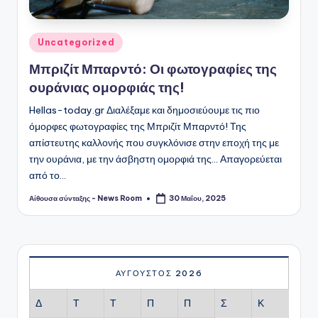
Αναρτήθηκε
Uncategorized
σε
Μπριζίτ Μπαρντό: Οι φωτογραφίες της
ουράνιας ομορφιάς της!
Hellas-today.gr Διαλέξαμε και δημοσιεύουμε τις πιο
όμορφες φωτογραφίες της Μπριζίτ Μπαρντό! Της
απίστευτης καλλονής που συγκλόνισε στην εποχή της με
την ουράνια, με την άσβηστη ομορφιά της... Απαγορεύεται
από το…
Αίθουσα σύνταξης - News Room
30 Μαΐου, 2025
Συγγραφέας:
ΑΎΓΟΥΣΤΟΣ 2026
Δ
Τ
Τ
Π
Π
Σ
Κ