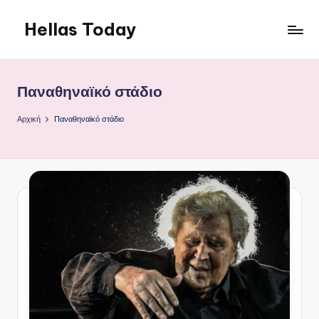
Hellas Today
Μετάβαση
σε
περιεχόμενο
Παναθηναϊκό στάδιο
Αρχική
Παναθηναϊκό στάδιο