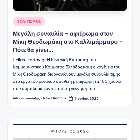
Αναρτήθηκε
ΠΟΛΙΤΙΣΜΟΣ
σε
Μεγάλη συναυλία – αφιέρωμα στον
Μίκη Θεοδωράκη στο Καλλιμάρμαρο –
Πότε θα γίνει…
Hellas-today.gr Η Κεντρική Επιτροπή του
Κομμουνιστικού Κόμματος Ελλάδος και η οικογένεια του
Μίκη Θεοδωράκη διοργανώνουν μεγάλη συναυλία τιμής
στο έργο του μεγάλου συνθέτη με αφορμή τα 100 χρόνια
που συμπληρώνονται από τη γέννησή του.…
Αίθουσα σύνταξης - News Room
1 Ιουνίου, 2025
Συγγραφέας:
ΑΎΓΟΥΣΤΟΣ 2026