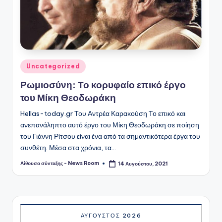
Αναρτήθηκε
Uncategorized
σε
Ρωμιοσύνη: Το κορυφαίο επικό έργο
του Μίκη Θεοδωράκη
Hellas-today.gr Του Αντρέα Καρακούση Το επικό και
ανεπανάληπτο αυτό έργο του Μίκη Θεοδωράκη σε ποίηση
του Γιάννη Ρίτσου είναι ένα από τα σημαντικότερα έργα του
συνθέτη. Μέσα στα χρόνια, τα…
Αίθουσα σύνταξης - News Room
14 Αυγούστου, 2021
Συγγραφέας:
ΑΎΓΟΥΣΤΟΣ 2026