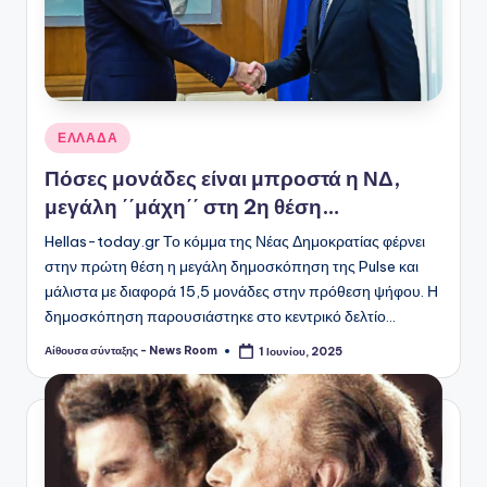
Αναρτήθηκε
ΕΛΛΑΔΑ
σε
Πόσες μονάδες είναι μπροστά η ΝΔ,
μεγάλη ΄΄μάχη΄΄ στη 2η θέση…
Hellas-today.gr Το κόμμα της Νέας Δημοκρατίας φέρνει
στην πρώτη θέση η μεγάλη δημοσκόπηση της Pulse και
μάλιστα με διαφορά 15,5 μονάδες στην πρόθεση ψήφου. Η
δημοσκόπηση παρουσιάστηκε στο κεντρικό δελτίο…
Αίθουσα σύνταξης - News Room
1 Ιουνίου, 2025
Συγγραφέας: