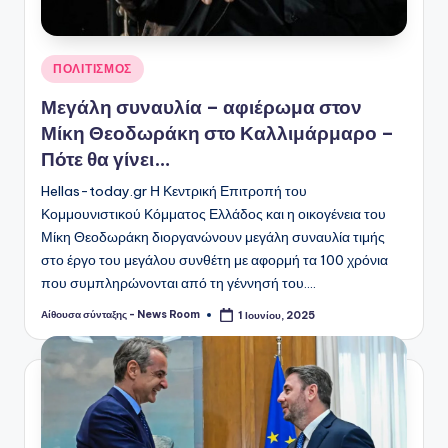
Αναρτήθηκε
ΠΟΛΙΤΙΣΜΟΣ
σε
Μεγάλη συναυλία – αφιέρωμα στον
Μίκη Θεοδωράκη στο Καλλιμάρμαρο –
Πότε θα γίνει…
Hellas-today.gr Η Κεντρική Επιτροπή του
Κομμουνιστικού Κόμματος Ελλάδος και η οικογένεια του
Μίκη Θεοδωράκη διοργανώνουν μεγάλη συναυλία τιμής
στο έργο του μεγάλου συνθέτη με αφορμή τα 100 χρόνια
που συμπληρώνονται από τη γέννησή του.…
Αίθουσα σύνταξης - News Room
1 Ιουνίου, 2025
Συγγραφέας: