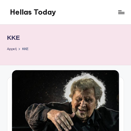
Hellas Today
Μετάβαση
σε
περιεχόμενο
ΚΚΕ
Αρχική
ΚΚΕ