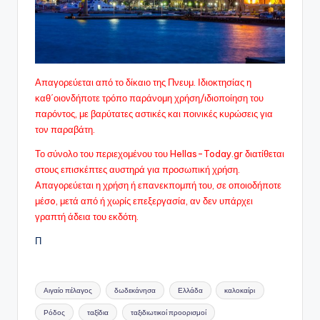
Απαγορεύεται από το δίκαιο της Πνευμ. Ιδιοκτησίας η
καθ΄οιονδήποτε τρόπο παράνομη χρήση/ιδιοποίηση του
παρόντος, με βαρύτατες αστικές και ποινικές κυρώσεις για
τον παραβάτη.
Το σύνολο του περιεχομένου του Hellas-Today.gr διατίθεται
στους επισκέπτες αυστηρά για προσωπική χρήση.
Απαγορεύεται η χρήση ή επανεκπομπή του, σε οποιοδήποτε
μέσo, μετά από ή χωρίς επεξεργασία, αν δεν υπάρχει
γραπτή άδεια του εκδότη.
Π
Ετικέτες:
Αιγαίο πέλαγος
δωδεκάνησα
Ελλάδα
καλοκαίρι
Ρόδος
ταξίδια
ταξιδιωτικοί προορισμοί