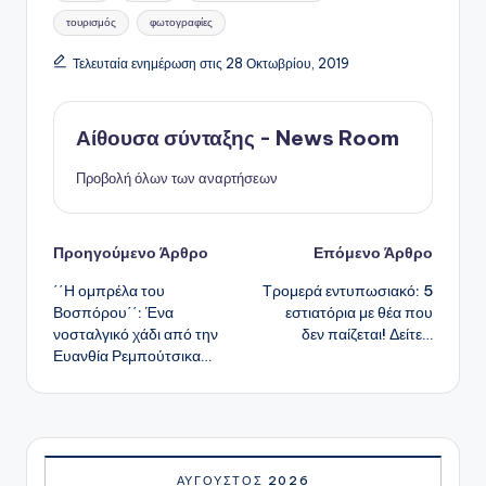
τουρισμός
φωτογραφίες
Τελευταία ενημέρωση στις 28 Οκτωβρίου, 2019
Αίθουσα σύνταξης - News Room
Προβολή όλων των αναρτήσεων
Πλοήγηση
Προηγούμενο Άρθρο
Επόμενο Άρθρο
΄΄Η ομπρέλα του
Τρομερά εντυπωσιακό: 5
δημοσιεύσεων
Βοσπόρου΄΄: Ένα
εστιατόρια με θέα που
νοσταλγικό χάδι από την
δεν παίζεται! Δείτε…
Ευανθία Ρεμπούτσικα…
ΑΎΓΟΥΣΤΟΣ 2026