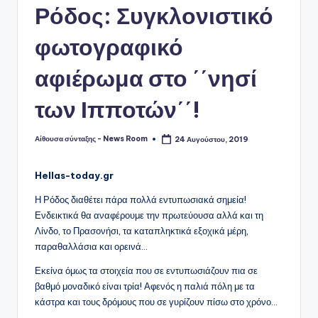
Ρόδος: Συγκλονιστικό
φωτογραφικό
αφιέρωμα στο ΄΄νησί
των Ιπποτών΄΄!
Αίθουσα σύνταξης - News Room
24 Αυγούστου, 2019
Συγγραφέας:
Hellas-today.gr
Η Ρόδος διαθέτει πάρα πολλά εντυπωσιακά σημεία!
Ενδεικτικά θα αναφέρουμε την πρωτεύουσα αλλά και τη
Λίνδο, το Πρασονήσι, τα καταπληκτικά εξοχικά μέρη,
παραθαλλάσια και ορεινά…
Εκείνα όμως τα στοιχεία που σε εντυπωσιάζουν πια σε
βαθμό μοναδικό είναι τρία! Αφενός η παλιά πόλη με τα
κάστρα και τους δρόμους που σε γυρίζουν πίσω στο χρόνο…