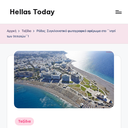
Hellas Today
Μετάβαση
σε
περιεχόμενο
Αρχική
Ταξίδια
Ρόδος: Συγκλονιστικό φωτογραφικό αφιέρωμα στο ΄΄νησί
των Ιπποτών΄΄!
Αναρτήθηκε
Ταξίδια
σε