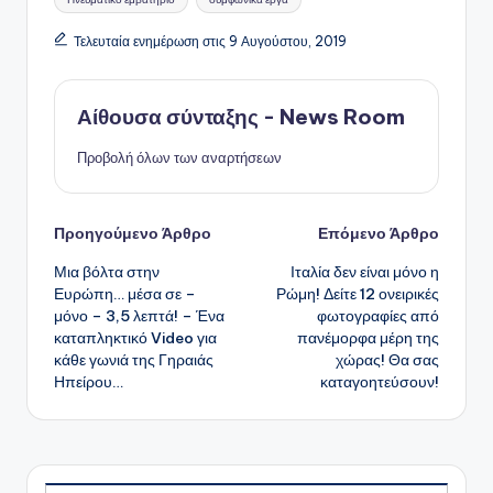
Τελευταία ενημέρωση στις 9 Αυγούστου, 2019
Αίθουσα σύνταξης - News Room
Προβολή όλων των αναρτήσεων
Πλοήγηση
Προηγούμενο Άρθρο
Επόμενο Άρθρο
Μια βόλτα στην
Ιταλία δεν είναι μόνο η
δημοσιεύσεων
Ευρώπη… μέσα σε –
Ρώμη! Δείτε 12 ονειρικές
μόνο – 3,5 λεπτά! – Ένα
φωτογραφίες από
καταπληκτικό Video για
πανέμορφα μέρη της
κάθε γωνιά της Γηραιάς
χώρας! Θα σας
Ηπείρου…
καταγοητεύσουν!