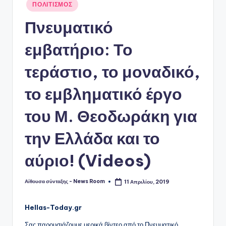
Αναρτήθηκε
ΠΟΛΙΤΙΣΜΟΣ
σε
Πνευματικό
εμβατήριο: Το
τεράστιο, το μοναδικό,
το εμβληματικό έργο
του Μ. Θεοδωράκη για
την Ελλάδα και το
αύριο! (Videos)
Αίθουσα σύνταξης - News Room
11 Απριλίου, 2019
Συγγραφέας:
Hellas-Today.gr
Σας παρουσιάζουμε μερικά βίντεο από το Πνευματικό