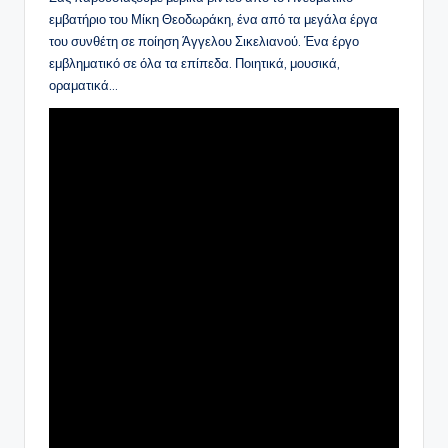
εμβατήριο του Μίκη Θεοδωράκη, ένα από τα μεγάλα έργα
του συνθέτη σε ποίηση Άγγελου Σικελιανού. Ένα έργο
εμβληματικό σε όλα τα επίπεδα. Ποιητικά, μουσικά,
οραματικά…