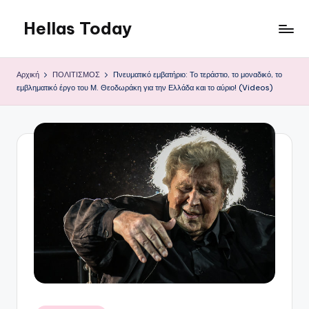
Hellas Today
Μετάβαση
σε
περιεχόμενο
Αρχική
ΠΟΛΙΤΙΣΜΟΣ
Πνευματικό εμβατήριο: Το τεράστιο, το μοναδικό, το
εμβληματικό έργο του Μ. Θεοδωράκη για την Ελλάδα και το αύριο! (Videos)