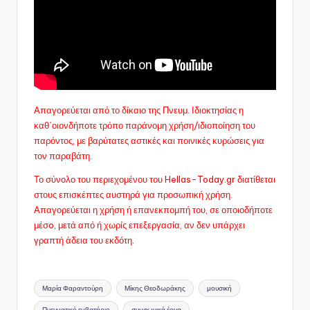
Απαγορεύεται από το δίκαιο της Πνευμ. Ιδιοκτησίας η
καθ΄οιονδήποτε τρόπο παράνομη χρήση/ιδιοποίηση του
παρόντος, με βαρύτατες αστικές και ποινικές κυρώσεις για
τον παραβάτη.
Το σύνολο του περιεχομένου του Hellas-Today.gr διατίθεται
στους επισκέπτες αυστηρά για προσωπική χρήση.
Απαγορεύεται η χρήση ή επανεκπομπή του, σε οποιοδήποτε
μέσo, μετά από ή χωρίς επεξεργασία, αν δεν υπάρχει
γραπτή άδεια του εκδότη.
Ετικέτες:
Μαρία Φαραντούρη
Μίκης Θεοδωράκης
μουσική
Πνευματικό εμβατήριο
συμφωνικά έργα