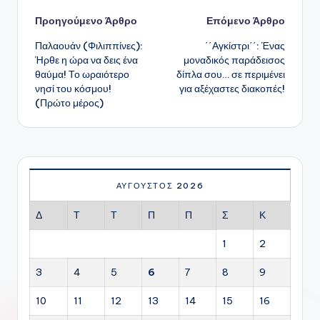
Πλοήγηση
Προηγούμενο Άρθρο
Επόμενο Άρθρο
Παλαουάν (Φιλιππίνες):
΄΄Αγκίστρι΄΄: Ένας
δημοσιεύσεων
Ήρθε η ώρα να δεις ένα
μοναδικός παράδεισος
θαύμα! Το ωραιότερο
δίπλα σου… σε περιμένει
νησί του κόσμου!
για αξέχαστες διακοπές!
(Πρώτο μέρος)
ΑΎΓΟΥΣΤΟΣ 2026
Δ
Τ
Τ
Π
Π
Σ
Κ
1
2
3
4
5
6
7
8
9
10
11
12
13
14
15
16