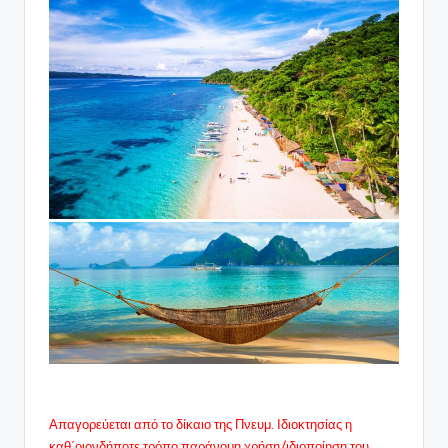
Απαγορεύεται από το δίκαιο της Πνευμ. Ιδιοκτησίας η
καθ΄οιονδήποτε τρόπο παράνομη χρήση/ιδιοποίηση του