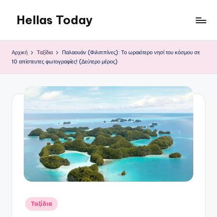
Hellas Today
Μετάβαση
σε
περιεχόμενο
Αρχική
Ταξίδια
Παλαουάν (Φιλιππίνες): Το ωραιότερο νησί του κόσμου σε
10 απίστευτες φωτογραφίες! (Δεύτερο μέρος)
Αναρτήθηκε
Ταξίδια
σε