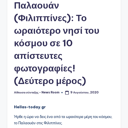
Παλαουάν
(Φιλιππίνες): Το
ωραιότερο νησί του
κόσμου σε 10
απίστευτες
φωτογραφίες!
(Δεύτερο μέρος)
Αίθουσα σύνταξης - News Room
9 Αυγούστου, 2020
Συγγραφέας:
Hellas-today.gr
Ήρθε η ώρα να δεις ένα από τα ωραιότερα μέρη του κόσμου,
το Παλαουάν στις Φιλιππίνες.