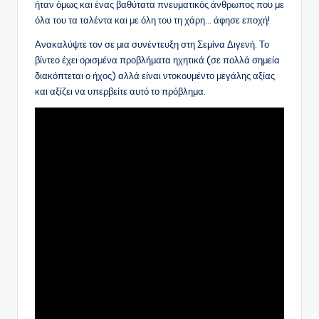
ήταν όμως και ένας βαθύτατα πνευματικός άνθρωπος που με
όλα του τα ταλέντα και με όλη του τη χάρη… άφησε εποχή!
Ανακαλύψτε τον σε μια συνέντευξη στη Σεμίνα Διγενή. Το
βίντεο έχει ορισμένα προβλήματα ηχητικά (σε πολλά σημεία
διακόπτεται ο ήχος) αλλά είναι ντοκουμέντο μεγάλης αξίας
και αξίζει να υπερβείτε αυτό το πρόβλημα.