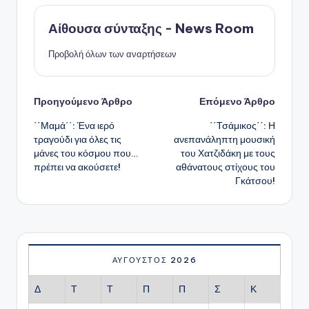
Αίθουσα σύνταξης - News Room
Προβολή όλων των αναρτήσεων
Πλοήγηση
Προηγούμενο Άρθρο
Επόμενο Άρθρο
΄΄Μαμά΄΄: Ένα ιερό
΄΄Τσάμικος΄΄: Η
δημοσιεύσεων
τραγούδι για όλες τις
ανεπανάληπτη μουσική
μάνες του κόσμου που…
του Χατζιδάκη με τους
πρέπει να ακούσετε!
αθάνατους στίχους του
Γκάτσου!
ΑΎΓΟΥΣΤΟΣ 2026
Δ
Τ
Τ
Π
Π
Σ
Κ