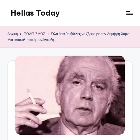
Hellas Today
Μετάβαση
σε
περιεχόμενο
Αρχική
ΠΟΛΙΤΙΣΜΟΣ
Όλα όσα θα ήθελες να ξέρεις για τον Δημήτρη Χορν!
Μια αποκαλυπτική συνέντευξη…