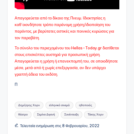
Απαγορεύεται από το δίκαιο της Πνευμ. Ιδιοκτησίας η
καθ΄οιονδήποτε τρόπο παράνομη χρήση/ιδιοποίηση του
παρόντος, με βαρύτατες αστικές και ποινικές κυρώσεις για
τον παραβάτη.
Το σύνολο του περιεχομένου του Hellas-Today.gr διατίθεται
στους επισκέπτες αυστηρά για προσωπική χρήση.
Απαγορεύεται η χρήση ή επανεκπομπή του, σε οποιοδήποτε
μέσo, μετά από ή χωρίς επεξεργασία, αν δεν υπάρχει
γραπτή άδεια του εκδότη.
Π
Ετικέτες:
Δημήτρης Χορν
ελληνικό σινεμά
ηθοποιός
θέατρο
Σεμίνα Διγενή
Συνέντευξη
Τάκης Χορν
Τελευταία ενημέρωση στις 8 Φεβρουαρίου, 2022