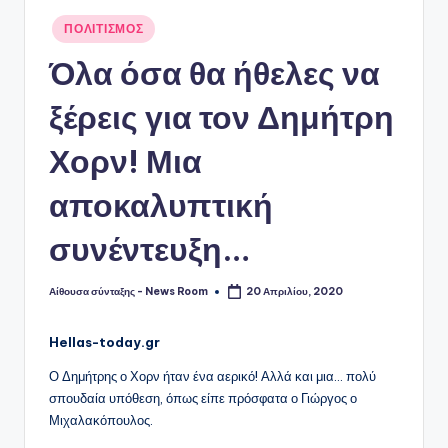
Αναρτήθηκε
ΠΟΛΙΤΙΣΜΟΣ
σε
Όλα όσα θα ήθελες να
ξέρεις για τον Δημήτρη
Χορν! Μια
αποκαλυπτική
συνέντευξη…
Αίθουσα σύνταξης - News Room
20 Απριλίου, 2020
Συγγραφέας:
Hellas-today.gr
Ο Δημήτρης ο Χορν ήταν ένα αερικό! Αλλά και μια… πολύ
σπουδαία υπόθεση, όπως είπε πρόσφατα ο Γιώργος ο
Μιχαλακόπουλος.