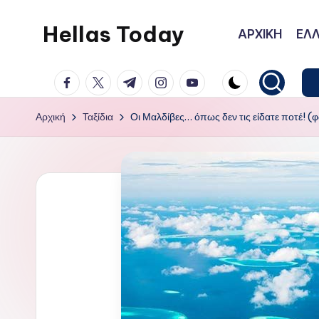
Hellas Today
ΑΡΧΙΚΗ
ΕΛΛ
Μετάβαση
σε
facebook.com
twitter.com
t.me
instagram.com
youtube.com
περιεχόμενο
Αρχική
Ταξίδια
Οι Μαλδίβες… όπως δεν τις είδατε ποτέ! 