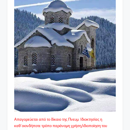
Απαγορεύεται από το δίκαιο της Πνευμ. Ιδιοκτησίας η
καθ΄οιονδήποτε τρόπο παράνομη χρήση/ιδιοποίηση του