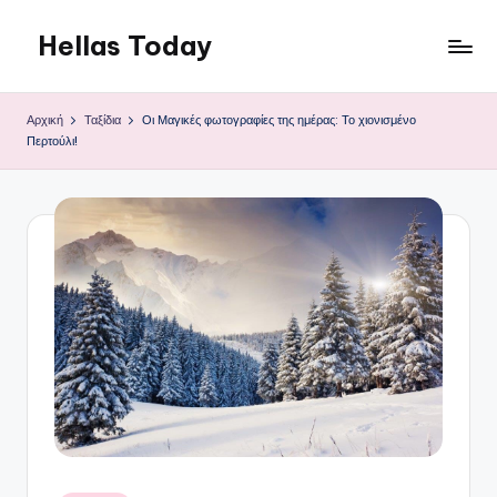
Hellas Today
Μετάβαση
σε
περιεχόμενο
Αρχική
Ταξίδια
Οι Μαγικές φωτογραφίες της ημέρας: Το χιονισμένο
Περτούλι!