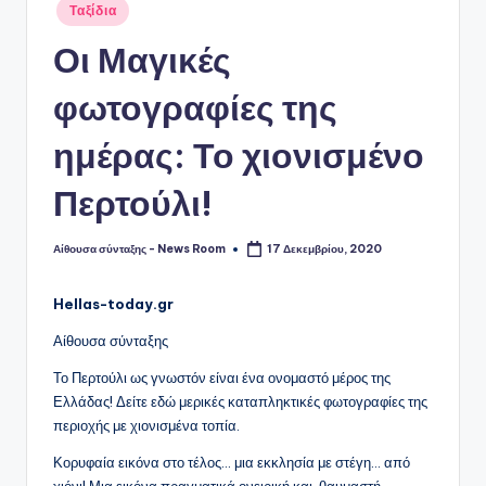
Αναρτήθηκε
Ταξίδια
σε
Οι Μαγικές
φωτογραφίες της
ημέρας: Το χιονισμένο
Περτούλι!
Αίθουσα σύνταξης - News Room
17 Δεκεμβρίου, 2020
Συγγραφέας:
Hellas-today.gr
Αίθουσα σύνταξης
Το Περτούλι ως γνωστόν είναι ένα ονομαστό μέρος της
Ελλάδας! Δείτε εδώ μερικές καταπληκτικές φωτογραφίες της
περιοχής με χιονισμένα τοπία.
Κορυφαία εικόνα στο τέλος… μια εκκλησία με στέγη… από