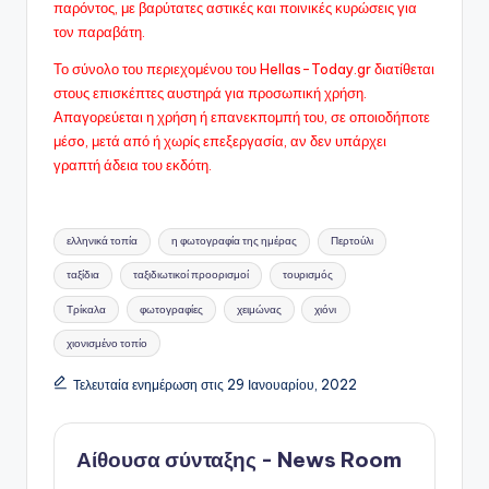
παρόντος, με βαρύτατες αστικές και ποινικές κυρώσεις για
τον παραβάτη.
Το σύνολο του περιεχομένου του Hellas-Today.gr διατίθεται
στους επισκέπτες αυστηρά για προσωπική χρήση.
Απαγορεύεται η χρήση ή επανεκπομπή του, σε οποιοδήποτε
μέσo, μετά από ή χωρίς επεξεργασία, αν δεν υπάρχει
γραπτή άδεια του εκδότη.
Ετικέτες:
ελληνικά τοπία
η φωτογραφία της ημέρας
Περτούλι
ταξίδια
ταξιδιωτικοί προορισμοί
τουρισμός
Τρίκαλα
φωτογραφίες
χειμώνας
χιόνι
χιονισμένο τοπίο
Τελευταία ενημέρωση στις 29 Ιανουαρίου, 2022
Αίθουσα σύνταξης - News Room