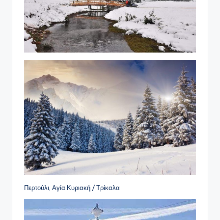
Περτούλι, Αγία Κυριακή / Τρίκαλα