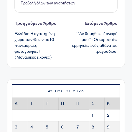
Προβολή όλων των αναρτήσεων
Πλοήγηση
Προηγούμενο Άρθρο
Επόμενο Άρθρο
Ελλάδα: Η αγαπημένη
΄΄Αν θυμηθείς τ’ όνειρό
δημοσιεύσεων
χώρα των Θεών σε 10
μου΄΄: Οι κορυφαίες
πανέμορφες
ερμηνείες ενός αθάνατου
φωτογραφίες!
τραγουδιού!
(Μοναδικές εικόνες)
ΑΎΓΟΥΣΤΟΣ 2026
Δ
Τ
Τ
Π
Π
Σ
Κ
1
2
3
4
5
6
7
8
9