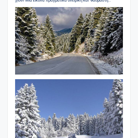
χιόνι! Μια εικόνα πραγματικά ονειρική και θαυμαστή…