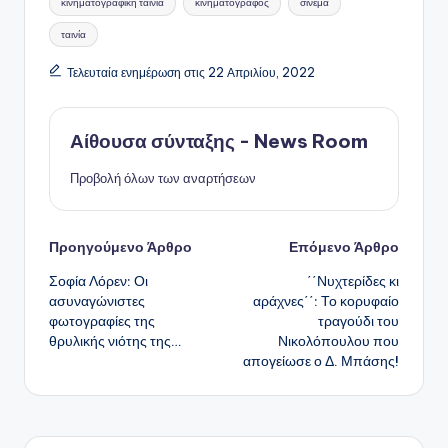
κινηματογραφική ταινία
κινηματογράφος
σινεμά
ταινία
Τελευταία ενημέρωση στις 22 Απριλίου, 2022
Αίθουσα σύνταξης - News Room
Προβολή όλων των αναρτήσεων
Πλοήγηση
Προηγούμενο Άρθρο
Επόμενο Άρθρο
Σοφία Λόρεν: Οι
΄΄Νυχτερίδες κι
δημοσιεύσεων
ασυναγώνιστες
αράχνες΄΄: Το κορυφαίο
φωτογραφίες της
τραγούδι του
θρυλικής νιότης της…
Νικολόπουλου που
απογείωσε ο Δ. Μπάσης!