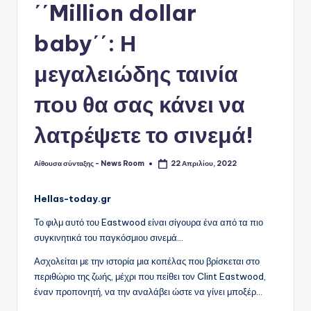
΄΄Million dollar
baby΄΄: Η
μεγαλειώδης ταινία
που θα σας κάνει να
λατρέψετε το σινεμά!
Αίθουσα σύνταξης - News Room
22 Απριλίου, 2022
Συγγραφέας:
Hellas-today.gr
Το φιλμ αυτό του Eastwood είναι σίγουρα ένα από τα πιο
συγκινητικά του παγκόσμιου σινεμά…
Ασχολείται με την ιστορία μια κοπέλας που βρίσκεται στο
περιθώριο της ζωής, μέχρι που πείθει τον Clint Eastwood,
έναν προπονητή, να την αναλάβει ώστε να γίνει μποξέρ…