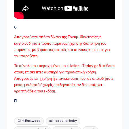
6
Απαγορεύεται από το δίκαιο της Πνευμ. Ιδιοκτησίας η
καθ΄οιονδήποτε τρόπο παράνομη χρήση/ιδιοποίηση του
παρόντος, με βαρύτατες αστικές και ποινικές κυρώσεις για
τον παραβάτη.
Το σύνολο του περιεχομένου του Hellas-Today.gr διατίθεται
στους επισκέπτες αυστηρά για προσωπική χρήση.
Απαγορεύεται η χρήση ή επανεκπομπή του, σε οποιοδήποτε
μέσo, μετά από ή χωρίς επεξεργασία, αν δεν υπάρχει
γραπτή άδεια του εκδότη.
Π
Ετικέτες:
Clint Eastwood
million dollar baby