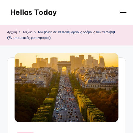
Hellas Today
Μετάβαση
σε
περιεχόμενο
Αρχική
Ταξίδια
Μια βόλτα σε 10 πανέμορφους δρόμους του πλανήτη!
(Εντυπωσιακές φωτογραφίες)