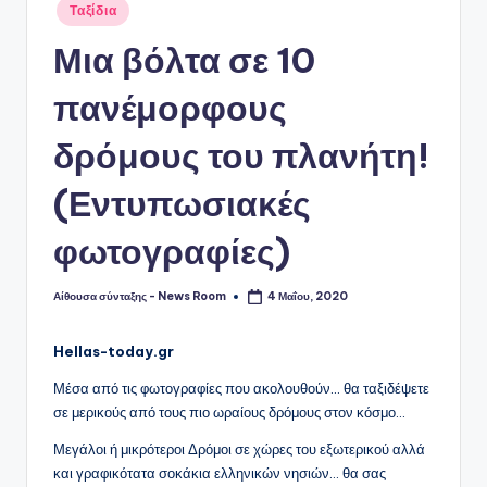
Αναρτήθηκε
Ταξίδια
σε
Μια βόλτα σε 10
πανέμορφους
δρόμους του πλανήτη!
(Εντυπωσιακές
φωτογραφίες)
Αίθουσα σύνταξης - News Room
4 Μαΐου, 2020
Συγγραφέας:
Hellas-today.gr
Μέσα από τις φωτογραφίες που ακολουθούν… θα ταξιδέψετε
σε μερικούς από τους πιο ωραίους δρόμους στον κόσμο…
Μεγάλοι ή μικρότεροι Δρόμοι σε χώρες του εξωτερικού αλλά
και γραφικότατα σοκάκια ελληνικών νησιών… θα σας