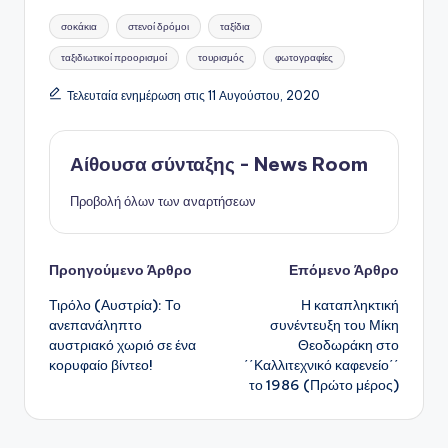
Ετικέτες:
σοκάκια
στενοί δρόμοι
ταξίδια
ταξιδιωτικοί προορισμοί
τουρισμός
φωτογραφίες
Τελευταία ενημέρωση στις 11 Αυγούστου, 2020
Αίθουσα σύνταξης - News Room
Προβολή όλων των αναρτήσεων
Πλοήγηση
Προηγούμενο Άρθρο
Επόμενο Άρθρο
Τιρόλο (Αυστρία): Το
Η καταπληκτική
δημοσιεύσεων
ανεπανάληπτο
συνέντευξη του Μίκη
αυστριακό χωριό σε ένα
Θεοδωράκη στο
κορυφαίο βίντεο!
΄΄Καλλιτεχνικό καφενείο΄΄
το 1986 (Πρώτο μέρος)