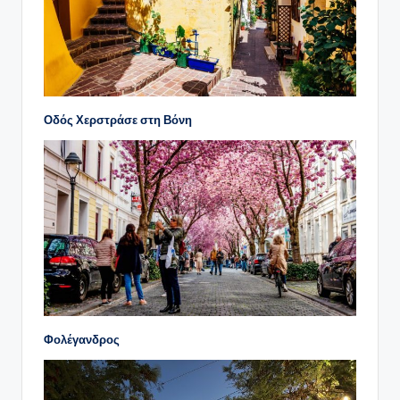
Οδός Χερστράσε στη
Βόνη
Φολέγανδρος