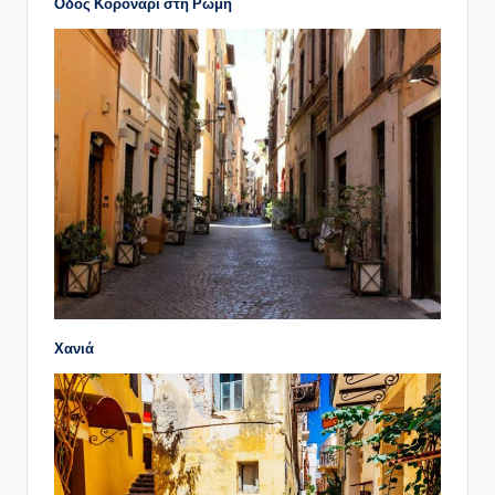
Οδός Κορονάρι στη Ρώμη
Χανιά