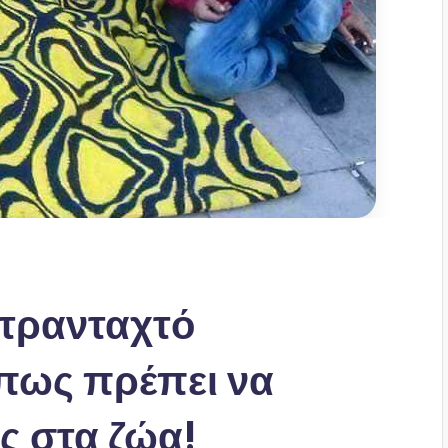
 τρανταχτό
 πως πρέπει να
ς στα ζώα!