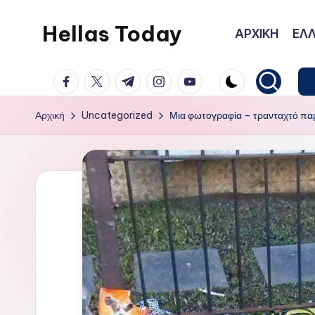
Hellas Today
ΑΡΧΙΚΗ
ΕΛΛ
Μετάβαση
σε
facebook.com
twitter.com
t.me
instagram.com
youtube.com
περιεχόμενο
Αρχική
Uncategorized
Μια φωτογραφία – τρανταχτό παρ