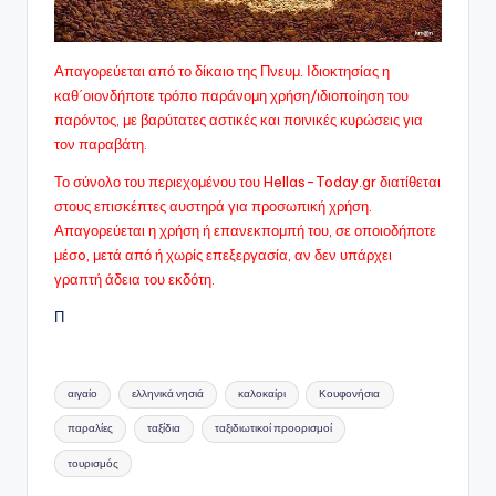
Απαγορεύεται από το δίκαιο της Πνευμ. Ιδιοκτησίας η
καθ΄οιονδήποτε τρόπο παράνομη χρήση/ιδιοποίηση του
παρόντος, με βαρύτατες αστικές και ποινικές κυρώσεις για
τον παραβάτη.
Το σύνολο του περιεχομένου του Hellas-Today.gr διατίθεται
στους επισκέπτες αυστηρά για προσωπική χρήση.
Απαγορεύεται η χρήση ή επανεκπομπή του, σε οποιοδήποτε
μέσo, μετά από ή χωρίς επεξεργασία, αν δεν υπάρχει
γραπτή άδεια του εκδότη.
Π
Ετικέτες:
αιγαίο
ελληνικά νησιά
καλοκαίρι
Κουφονήσια
παραλίες
ταξίδια
ταξιδιωτικοί προορισμοί
τουρισμός