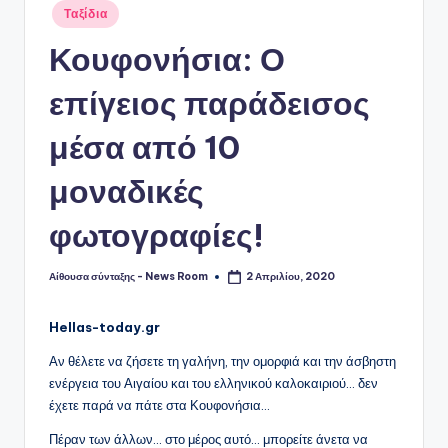
Αναρτήθηκε
Ταξίδια
σε
Κουφονήσια: Ο
επίγειος παράδεισος
μέσα από 10
μοναδικές
φωτογραφίες!
Αίθουσα σύνταξης - News Room
2 Απριλίου, 2020
Συγγραφέας:
Hellas-today.gr
Αν θέλετε να ζήσετε τη γαλήνη, την ομορφιά και την άσβηστη
ενέργεια του Αιγαίου και του ελληνικού καλοκαιριού… δεν
έχετε παρά να πάτε στα Κουφονήσια…
Πέραν των άλλων… στο μέρος αυτό… μπορείτε άνετα να