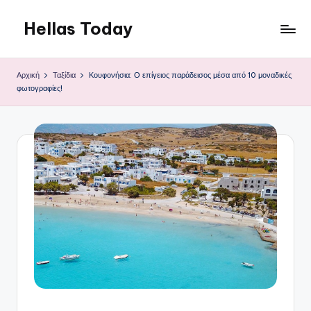
Hellas Today
Μετάβαση
σε
περιεχόμενο
Αρχική
Ταξίδια
Κουφονήσια: Ο επίγειος παράδεισος μέσα από 10 μοναδικές
φωτογραφίες!