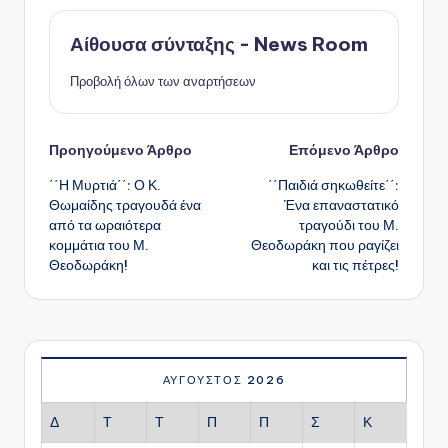
Αίθουσα σύνταξης - News Room
Προβολή όλων των αναρτήσεων
Πλοήγηση
Προηγούμενο Άρθρο
Επόμενο Άρθρο
΄΄Η Μυρτιά΄΄: Ο Κ.
΄΄Παιδιά σηκωθείτε΄΄:
δημοσιεύσεων
Θωμαίδης τραγουδά ένα
Ένα επαναστατικό
από τα ωραιότερα
τραγούδι του Μ.
κομμάτια του Μ.
Θεοδωράκη που ραγίζει
Θεοδωράκη!
και τις πέτρες!
ΑΎΓΟΥΣΤΟΣ 2026
Δ
Τ
Τ
Π
Π
Σ
Κ