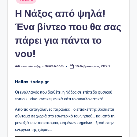
σε
Η Νάξος από ψηλά!
Ένα βίντεο που θα σας
πάρει για πάντα το
νου!
Αίθουσα σύνταξης - News Room
15 Φεβρουαρίου, 2020
Συγγραφέας:
Hellas-today.gr
Οι εναλλαγές που διαθέτει η Νάξος σε επίπεδο φυσικού
τοπίου… είναι αντικειμενικά κάτι το συγκλονιστικό!
Από τις καταγάλανες παραλίες… ο επισκέπτης βρίσκεται
σύντομα σε χωριά στο εσωτερικό του νησιού… και από τη
μοναξιά των πιο απομακρυσμένων σημείων… ξανά στην
ενέργεια της χώρας…