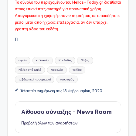
Το σύνολο του περιεχομένου του Hellas-Today.gr διατίθεται
στους επισκέπτες αυστηρά για προσωπική χρήση.
Απαγορεύεται η χρήση ή επανεκπομπή του, σε οποιοδήποτε
μέσo, μετά από ή χωρίς επεξεργασία, αν δεν υπάρχει
γραπτή άδεια του εκδότη.
Π
Ετικέτες:
αιγαίο
καλοκαίρι
Κυκλάδες
Νάξος
Νάξος από ψηλά
παραλίες
ταξίδια
ταξιδιωτικοί προορισμοί
τουρισμός
Τελευταία ενημέρωση στις 15 Φεβρουαρίου, 2020
Αίθουσα σύνταξης - News Room
Προβολή όλων των αναρτήσεων