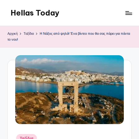
Hellas Today
Μετάβαση
σε
περιεχόμενο
Αρχική
Ταξίδια
Η Νάξος από ψηλά! Ένα βίντεο που θα σας πάρει για πάντα
το νου!
Αναρτήθηκε
Ταξίδια