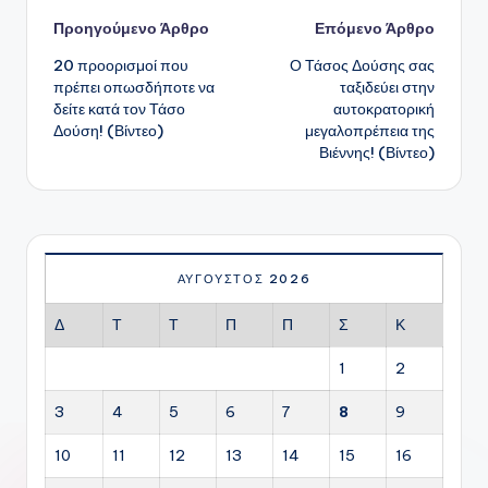
Πλοήγηση
Προηγούμενο Άρθρο
Επόμενο Άρθρο
20 προορισμοί που
Ο Τάσος Δούσης σας
δημοσιεύσεων
πρέπει οπωσδήποτε να
ταξιδεύει στην
δείτε κατά τον Τάσο
αυτοκρατορική
Δούση! (Βίντεο)
μεγαλοπρέπεια της
Βιέννης! (Βίντεο)
ΑΎΓΟΥΣΤΟΣ 2026
Δ
Τ
Τ
Π
Π
Σ
Κ
1
2
3
4
5
6
7
8
9
10
11
12
13
14
15
16