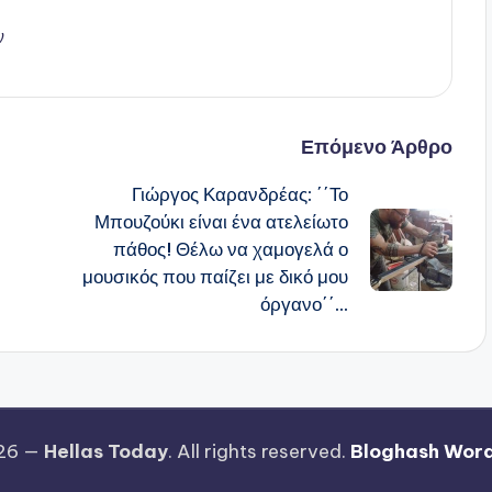
ν
Επόμενο Άρθρο
Γιώργος Καρανδρέας: ΄΄Το
Μπουζούκι είναι ένα ατελείωτο
πάθος! Θέλω να χαμογελά ο
μουσικός που παίζει με δικό μου
όργανο΄΄…
026 —
Hellas Today
. All rights reserved.
Bloghash Wor