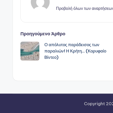
Προβολή όλων των αναρτήσεω
Πλοήγηση
Προηγούμενο Άρθρο
Ο απόλυτος παράδεισος των
δημοσιεύσεων
παραλιών! Η Κρήτη… (Κορυφαίο
Βίντεο)
Copyright 2