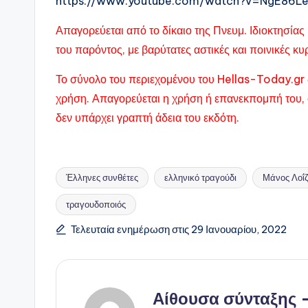
https://www.youtube.com/watch?v=NgE86L
Απαγορεύεται από το δίκαιο της Πνευμ. Ιδιοκτησί
του παρόντος, με βαρύτατες αστικές και ποινικές κ
Το σύνολο του περιεχομένου του Hellas-Today.gr 
χρήση. Απαγορεύεται η χρήση ή επανεκπομπή του, 
δεν υπάρχει γραπτή άδεια του εκδότη.
Έλληνες συνθέτες
ελληνικό τραγούδι
Μάνος Λοΐζ
τραγουδοποιός
Ετικέτες:
Τελευταία ενημέρωση στις 29 Ιανουαρίου, 2022
Αίθουσα σύνταξης