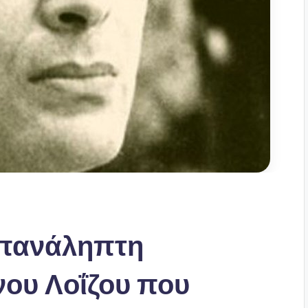
επανάληπτη
νου Λοΐζου που