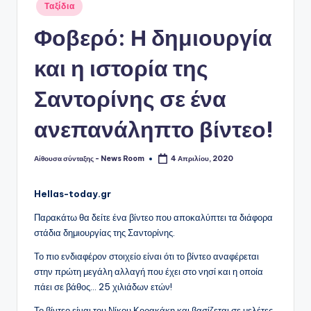
Αναρτήθηκε
Ταξίδια
σε
Φοβερό: Η δημιουργία
και η ιστορία της
Σαντορίνης σε ένα
ανεπανάληπτο βίντεο!
Αίθουσα σύνταξης - News Room
4 Απριλίου, 2020
Συγγραφέας:
Hellas-today.gr
Παρακάτω θα δείτε ένα βίντεο που αποκαλύπτει τα διάφορα
στάδια δημιουργίας της Σαντορίνης.
Το πιο ενδιαφέρον στοιχείο είναι ότι το βίντεο αναφέρεται
στην πρώτη μεγάλη αλλαγή που έχει στο νησί και η οποία
πάει σε βάθος… 25 χιλιάδων ετών!
Το βίντεο είναι του Νίκου Κορακάκη και βασίζεται σε μελέτες