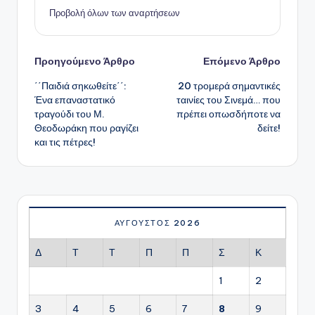
Προβολή όλων των αναρτήσεων
Πλοήγηση
Προηγούμενο Άρθρο
Επόμενο Άρθρο
΄΄Παιδιά σηκωθείτε΄΄:
20 τρομερά σημαντικές
δημοσιεύσεων
Ένα επαναστατικό
ταινίες του Σινεμά… που
τραγούδι του Μ.
πρέπει οπωσδήποτε να
Θεοδωράκη που ραγίζει
δείτε!
και τις πέτρες!
ΑΎΓΟΥΣΤΟΣ 2026
Δ
Τ
Τ
Π
Π
Σ
Κ
1
2
3
4
5
6
7
8
9