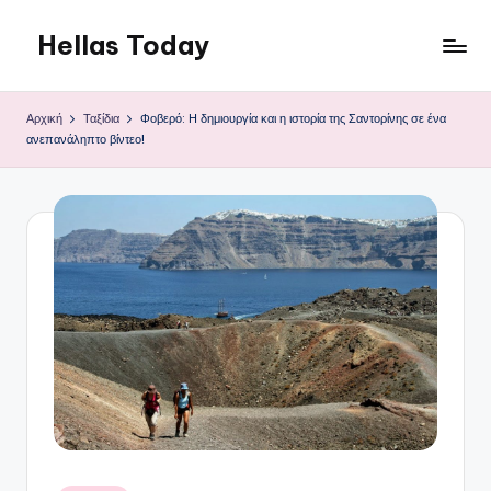
Hellas Today
Μετάβαση
σε
περιεχόμενο
Αρχική
Ταξίδια
Φοβερό: Η δημιουργία και η ιστορία της Σαντορίνης σε ένα
ανεπανάληπτο βίντεο!