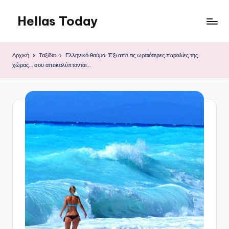
Hellas Today
Μετάβαση
σε
περιεχόμενο
Αρχική
Ταξίδια
Ελληνικό θαύμα: Έξι από τις ωραιότερες παραλίες της
χώρας… σου αποκαλύπτονται…