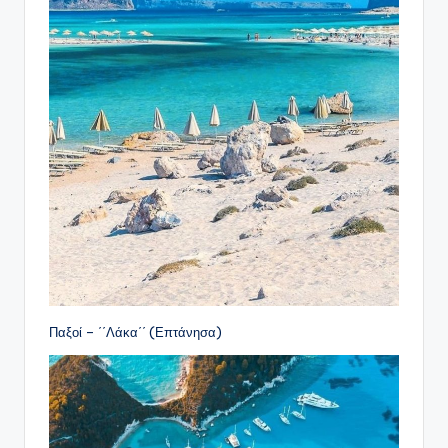
Παξοί – ΄΄Λάκα΄΄ (Επτάνησα)