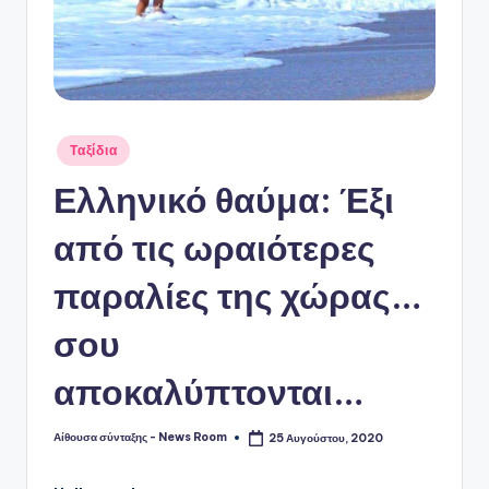
Αναρτήθηκε
Ταξίδια
σε
Ελληνικό θαύμα: Έξι
από τις ωραιότερες
παραλίες της χώρας…
σου
αποκαλύπτονται…
Αίθουσα σύνταξης - News Room
25 Αυγούστου, 2020
Συγγραφέας: