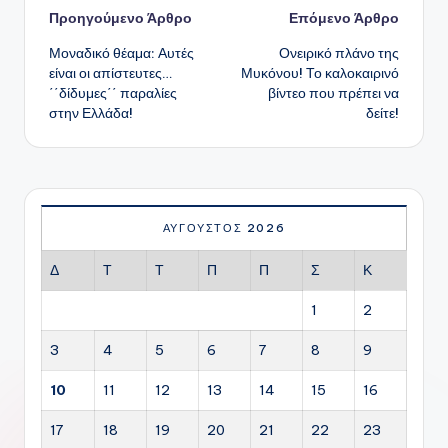
Πλοήγηση
Προηγούμενο Άρθρο
Επόμενο Άρθρο
Μοναδικό θέαμα: Αυτές
Ονειρικό πλάνο της
δημοσιεύσεων
είναι οι απίστευτες…
Μυκόνου! Το καλοκαιρινό
΄΄δίδυμες΄΄ παραλίες
βίντεο που πρέπει να
στην Ελλάδα!
δείτε!
ΑΎΓΟΥΣΤΟΣ 2026
Δ
Τ
Τ
Π
Π
Σ
Κ
1
2
3
4
5
6
7
8
9
10
11
12
13
14
15
16
17
18
19
20
21
22
23