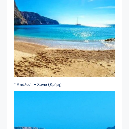
΄΄Μπάλος΄΄ – Χανιά (Κρήτη)