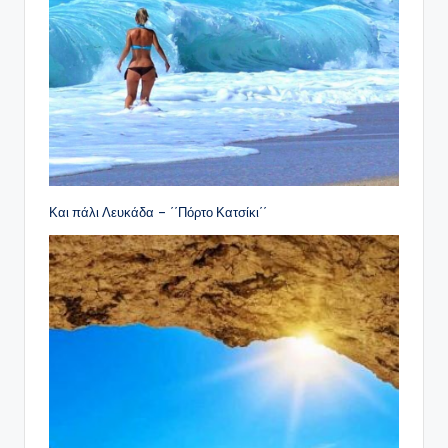
Και πάλι Λευκάδα – ΄΄Πόρτο Κατσίκι΄΄