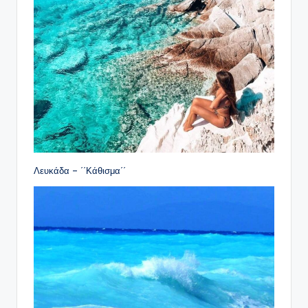
Λευκάδα – ΄΄Κάθισμα΄΄