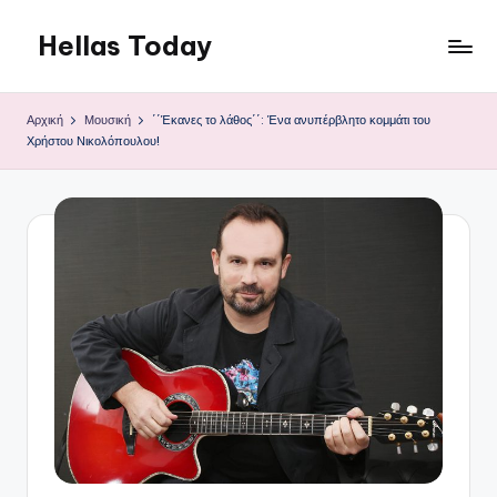
Hellas Today
Μετάβαση
σε
περιεχόμενο
Αρχική
Μουσική
΄΄Έκανες το λάθος΄΄: Ένα ανυπέρβλητο κομμάτι του
Χρήστου Νικολόπουλου!