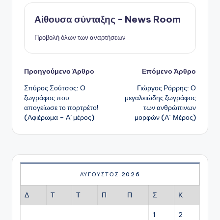
Αίθουσα σύνταξης - News Room
Προβολή όλων των αναρτήσεων
Πλοήγηση
Προηγούμενο Άρθρο
Επόμενο Άρθρο
Σπύρος Σούτσος: Ο
Γιώργος Ρόρρης: Ο
δημοσιεύσεων
ζωγράφος που
μεγαλειώδης ζωγράφος
απογείωσε το πορτρέτο!
των ανθρώπινων
(Αφιέρωμα – Α’ μέρος)
μορφών (Α΄ Μέρος)
ΑΎΓΟΥΣΤΟΣ 2026
Δ
Τ
Τ
Π
Π
Σ
Κ
1
2