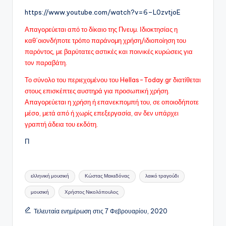
https://www.youtube.com/watch?v=6–L0zvtjoE
Απαγορεύεται από το δίκαιο της Πνευμ. Ιδιοκτησίας η
καθ΄οιονδήποτε τρόπο παράνομη χρήση/ιδιοποίηση του
παρόντος, με βαρύτατες αστικές και ποινικές κυρώσεις για
τον παραβάτη.
Το σύνολο του περιεχομένου του Hellas-Today.gr διατίθεται
στους επισκέπτες αυστηρά για προσωπική χρήση.
Απαγορεύεται η χρήση ή επανεκπομπή του, σε οποιοδήποτε
μέσo, μετά από ή χωρίς επεξεργασία, αν δεν υπάρχει
γραπτή άδεια του εκδότη.
Π
Ετικέτες:
ελληνική μουσική
Κώστας Μακεδόνας
λαικό τραγούδι
μουσική
Χρήστος Νικολόπουλος
Τελευταία ενημέρωση στις 7 Φεβρουαρίου, 2020