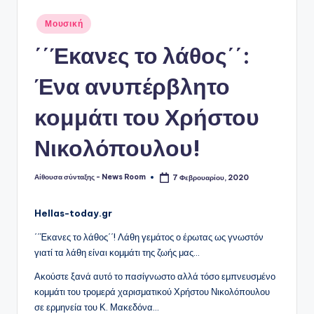
Αναρτήθηκε
Μουσική
σε
΄΄Έκανες το λάθος΄΄:
Ένα ανυπέρβλητο
κομμάτι του Χρήστου
Νικολόπουλου!
Αίθουσα σύνταξης - News Room
7 Φεβρουαρίου, 2020
Συγγραφέας:
Hellas-today.gr
΄΄Έκανες το λάθος΄΄! Λάθη γεμάτος ο έρωτας ως γνωστόν
γιατί τα λάθη είναι κομμάτι της ζωής μας…
Ακούστε ξανά αυτό το πασίγνωστο αλλά τόσο εμπνευσμένο
κομμάτι του τρομερά χαρισματικού Χρήστου Νικολόπουλου
σε ερμηνεία του Κ. Μακεδόνα…