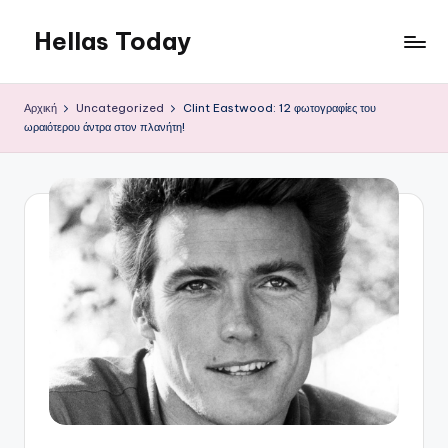
Hellas Today
Μετάβαση
σε
περιεχόμενο
Αρχική
Uncategorized
Clint Eastwood: 12 φωτογραφίες του
ωραιότερου άντρα στον πλανήτη!