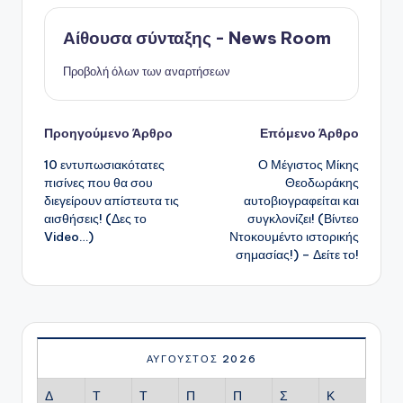
Αίθουσα σύνταξης - News Room
Προβολή όλων των αναρτήσεων
Πλοήγηση
Προηγούμενο Άρθρο
Επόμενο Άρθρο
10 εντυπωσιακότατες
Ο Μέγιστος Μίκης
δημοσιεύσεων
πισίνες που θα σου
Θεοδωράκης
διεγείρουν απίστευτα τις
αυτοβιογραφείται και
αισθήσεις! (Δες το
συγκλονίζει! (Βίντεο
Video…)
Ντοκουμέντο ιστορικής
σημασίας!) – Δείτε το!
ΑΎΓΟΥΣΤΟΣ 2026
Δ
Τ
Τ
Π
Π
Σ
Κ