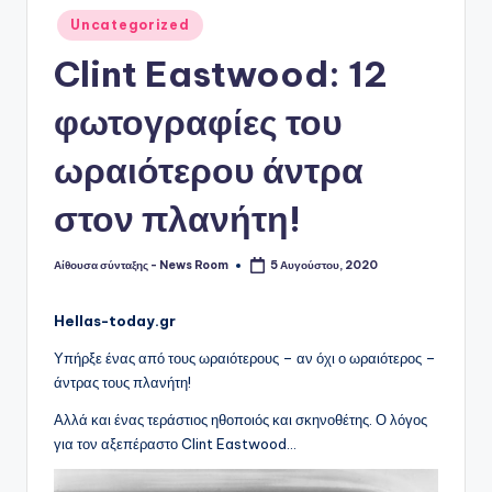
Αναρτήθηκε
Uncategorized
σε
Clint Eastwood: 12
φωτογραφίες του
ωραιότερου άντρα
στον πλανήτη!
Αίθουσα σύνταξης - News Room
5 Αυγούστου, 2020
Συγγραφέας:
Hellas-today.gr
Υπήρξε ένας από τους ωραιότερους – αν όχι ο ωραιότερος –
άντρας τους πλανήτη!
Αλλά και ένας τεράστιος ηθοποιός και σκηνοθέτης. Ο λόγος
για τον αξεπέραστο Clint Eastwood…