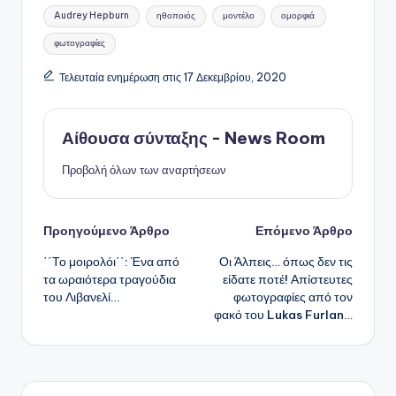
Ετικέτες:
Audrey Hepburn
ηθοποιός
μοντέλο
ομορφιά
φωτογραφίες
Τελευταία ενημέρωση στις 17 Δεκεμβρίου, 2020
Αίθουσα σύνταξης - News Room
Προβολή όλων των αναρτήσεων
Πλοήγηση
Προηγούμενο Άρθρο
Επόμενο Άρθρο
΄΄Το μοιρολόι΄΄: Ένα από
Οι Άλπεις… όπως δεν τις
δημοσιεύσεων
τα ωραιότερα τραγούδια
είδατε ποτέ! Απίστευτες
του Λιβανελί…
φωτογραφίες από τον
φακό του Lukas Furlan…