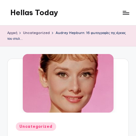
Hellas Today
Μετάβαση
σε
περιεχόμενο
Αρχική
Uncategorized
Audrey Hepburn: 16 φωτογραφίες της ιέρειας
του στυλ…
Αναρτήθηκε
Uncategorized
σε