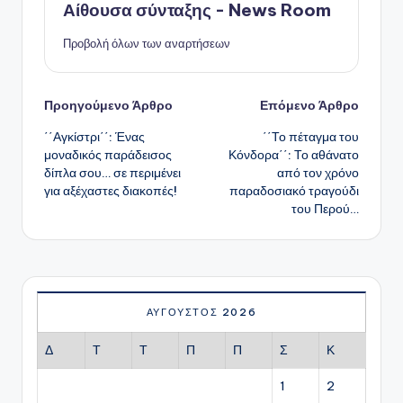
Αίθουσα σύνταξης - News Room
Προβολή όλων των αναρτήσεων
Πλοήγηση
Προηγούμενο Άρθρο
Επόμενο Άρθρο
΄΄Αγκίστρι΄΄: Ένας
΄΄Το πέταγμα του
δημοσιεύσεων
μοναδικός παράδεισος
Κόνδορα΄΄: Το αθάνατο
δίπλα σου… σε περιμένει
από τον χρόνο
για αξέχαστες διακοπές!
παραδοσιακό τραγούδι
του Περού…
ΑΎΓΟΥΣΤΟΣ 2026
Δ
Τ
Τ
Π
Π
Σ
Κ
1
2