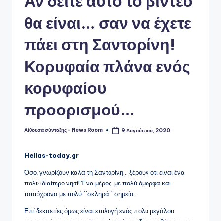
Αν δείτε αυτό το βίντεο
θα είναι… σαν να έχετε
πάει στη Σαντορίνη!
Κορυφαία πλάνα ενός
κορυφαίου
προορισμού…
Αίθουσα σύνταξης - News Room
9 Αυγούστου, 2020
Συγγραφέας:
Hellas-today.gr
Όσοι γνωρίζουν καλά τη Σαντορίνη… ξέρουν ότι είναι ένα
πολύ ιδιαίτερο νησί! Ένα μέρος με πολύ όμορφα και
ταυτόχρονα με πολύ ΄΄σκληρά΄΄ σημεία.
Επί δεκαετίες όμως είναι επιλογή ενός πολύ μεγάλου