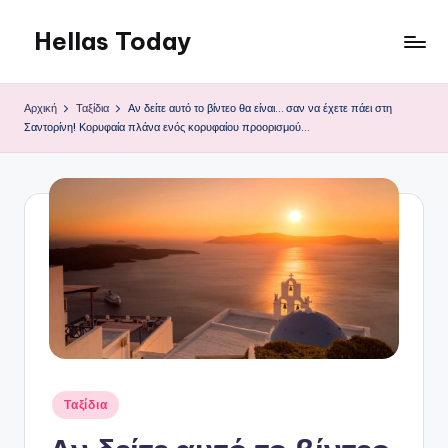
Hellas Today
Μετάβαση
σε
περιεχόμενο
Αρχική
Ταξίδια
Αν δείτε αυτό το βίντεο θα είναι… σαν να έχετε πάει στη
Σαντορίνη! Κορυφαία πλάνα ενός κορυφαίου προορισμού…
Αναρτήθηκε
Ταξίδια
σε