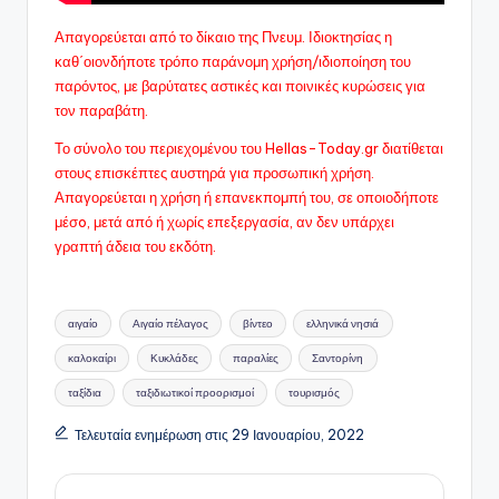
Απαγορεύεται από το δίκαιο της Πνευμ. Ιδιοκτησίας η
καθ΄οιονδήποτε τρόπο παράνομη χρήση/ιδιοποίηση του
παρόντος, με βαρύτατες αστικές και ποινικές κυρώσεις για
τον παραβάτη.
Το σύνολο του περιεχομένου του Hellas-Today.gr διατίθεται
στους επισκέπτες αυστηρά για προσωπική χρήση.
Απαγορεύεται η χρήση ή επανεκπομπή του, σε οποιοδήποτε
μέσo, μετά από ή χωρίς επεξεργασία, αν δεν υπάρχει
γραπτή άδεια του εκδότη.
Ετικέτες:
αιγαίο
Αιγαίο πέλαγος
βίντεο
ελληνικά νησιά
καλοκαίρι
Κυκλάδες
παραλίες
Σαντορίνη
ταξίδια
ταξιδιωτικοί προορισμοί
τουρισμός
Τελευταία ενημέρωση στις 29 Ιανουαρίου, 2022