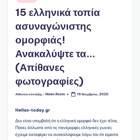
σε
15 ελληνικά τοπία
ασυναγώνιστης
ομορφιάς!
Ανακαλύψτε τα…
(Απίθανες
φωτογραφίες)
Αίθουσα σύνταξης - News Room
16 Νοεμβρίου, 2020
Συγγραφέας:
Hellas-today.gr
Δεν είναι υπερβολή ότι η ελληνική ομορφιά δεν έχει τέλος.
Πόσες άλλωστε από τις πανέμορφες ελληνικές γωνιές
έχουμε καταφέρει να ανακαλύψουμε λόγω του ότι είμαστε