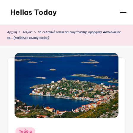
Hellas Today
Μετάβαση
σε
περιεχόμενο
Αρχική
Ταξίδια
15 ελληνικά τοπία ασυναγώνιστης ομορφιάς! Ανακαλύψτε
τα… (Απίθανες φωτογραφίες)
Αναρτήθηκε
Ταξίδια