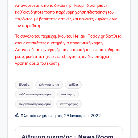
Απαγορεύεται από το δίκαιο της Πνευμ. Ιδιοκτησίας η
καθ΄οιονδήποτε τρόπο παράνομη χρήση/ιδιοποίηση του
παρόντος, με βαρύτατες αστικές και ποινικές κυρώσεις για
τον παραβάτη.
Το σύνολο του περιεχομένου του Hellas-Today.gr διατίθεται
στους επισκέπτες αυστηρά για προσωπική χρήση.
Απαγορεύεται η χρήση ή επανεκπομπή του, σε οποιοδήποτε
μέσo, μετά από ή χωρίς επεξεργασία, αν δεν υπάρχει
γραπτή άδεια του εκδότη.
Ετικέτες:
Ελλάδα
ελληνικά τοπία
ταξίδια
ταξιδιωτικοί προορισμοί
τουρισμός
τουριστικοί προορισμοί
φωτογραφίες
Τελευταία ενημέρωση στις 29 Ιανουαρίου, 2022
Αίθουσα σύνταξης - News Room