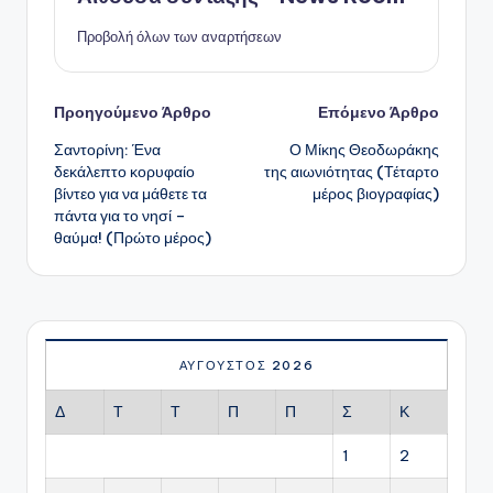
Προβολή όλων των αναρτήσεων
Πλοήγηση
Προηγούμενο Άρθρο
Επόμενο Άρθρο
Σαντορίνη: Ένα
Ο Μίκης Θεοδωράκης
δημοσιεύσεων
δεκάλεπτο κορυφαίο
της αιωνιότητας (Τέταρτο
βίντεο για να μάθετε τα
μέρος βιογραφίας)
πάντα για το νησί –
θαύμα! (Πρώτο μέρος)
ΑΎΓΟΥΣΤΟΣ 2026
Δ
Τ
Τ
Π
Π
Σ
Κ
1
2