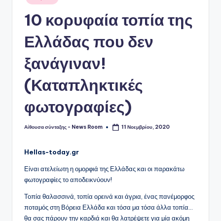
σε
10 κορυφαία τοπία της
Ελλάδας που δεν
ξανάγιναν!
(Καταπληκτικές
φωτογραφίες)
Αίθουσα σύνταξης - News Room
11 Νοεμβρίου, 2020
Συγγραφέας:
Hellas-today.gr
Είναι ατελείωτη η ομορφιά της Ελλάδας και οι παρακάτω
φωτογραφίες το αποδεικνύουν!
Τοπία θαλασσινά, τοπία ορεινά και άγρια, ένας πανέμορφος
ποταμός στη Βόρεια Ελλάδα και τόσα μα τόσα άλλα τοπία…
θα σας πάρουν την καρδιά και θα λατρέψετε για μία ακόμη