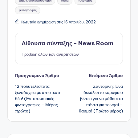
ταξιδιωτικοί προορισμοί
τοπία
τουρισμός
φωτογραφίες
Τελευταία ενημέρωση στις 16 Απριλίου, 2022
Αίθουσα σύνταξης - News Room
Προβολή όλων των αναρτήσεων
Πλοήγηση
Προηγούμενο Άρθρο
Επόμενο Άρθρο
12 πολυτελέστατα
Σαντορίνη: Ένα
δημοσιεύσεων
ξενοδοχεία με απίστευτη
δεκάλεπτο κορυφαίο
θέα! (Εντυπωσιακές
βίντεο για να μάθετε τα
φωτογραφίες – Μέρος
πάντα για το νησί –
πρώτο)
θαύμα! (Πρώτο μέρος)