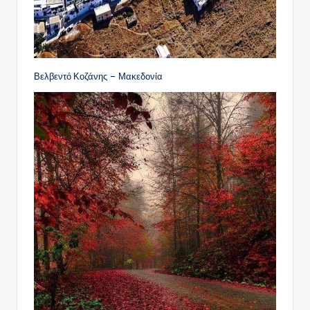
Βελβεντό Κοζάνης – Μακεδονία