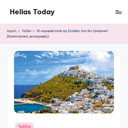
Hellas Today
Μετάβαση
σε
περιεχόμενο
Αρχική
Ταξίδια
10 κορυφαία τοπία της Ελλάδας που δεν ξανάγιναν!
(Καταπληκτικές φωτογραφίες)
Αναρτήθηκε
Ταξίδια