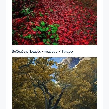
Βοϊδομάτης Ποταμός – Ιωάννινα – Ήπειρος