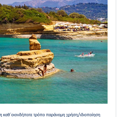
ας η καθ΄οιονδήποτε τρόπο παράνομη χρήση/ιδιοποίηση