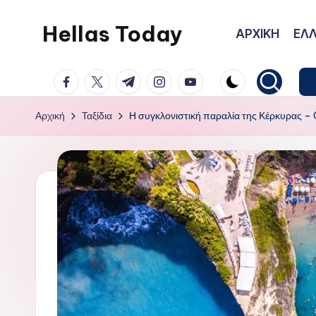
Hellas Today
ΑΡΧΙΚΗ
ΕΛΛ
Μετάβαση
σε
facebook.com
twitter.com
t.me
instagram.com
youtube.com
περιεχόμενο
Αρχική
Ταξίδια
Η συγκλονιστική παραλία της Κέρκυρας –