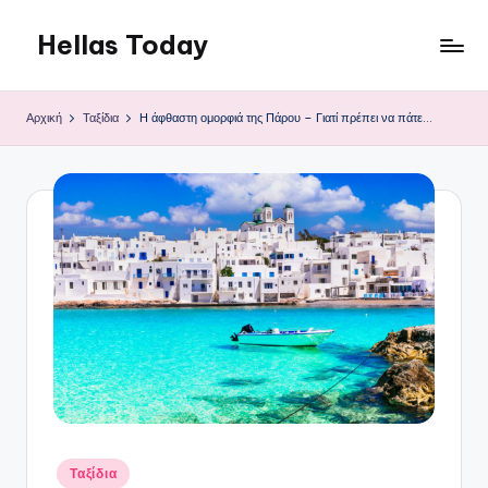
Hellas Today
Μετάβαση
σε
περιεχόμενο
Αρχική
Ταξίδια
Η άφθαστη ομορφιά της Πάρου – Γιατί πρέπει να πάτε…
Αναρτήθηκε
Ταξίδια
σε