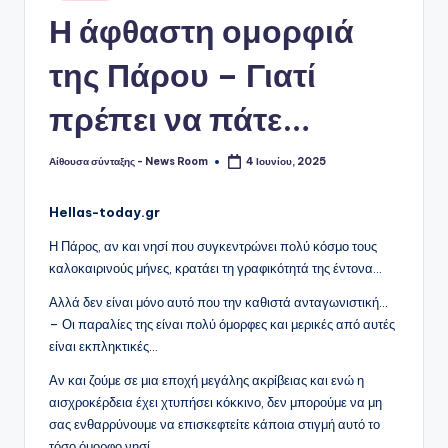
Η άφθαστη ομορφιά
της Πάρου – Γιατί
πρέπει να πάτε…
Αίθουσα σύνταξης - News Room
4 Ιουνίου, 2025
Συγγραφέας:
Hellas-today.gr
Η Πάρος, αν και νησί που συγκεντρώνει πολύ κόσμο τους
καλοκαιρινούς μήνες, κρατάει τη γραφικότητά της έντονα…
Αλλά δεν είναι μόνο αυτό που την καθιστά ανταγωνιστική…
– Οι παραλίες της είναι πολύ όμορφες και μερικές από αυτές
είναι εκπληκτικές…
Αν και ζούμε σε μια εποχή μεγάλης ακρίβειας και ενώ η
αισχροκέρδεια έχει χτυπήσει κόκκινο, δεν μπορούμε να μη
σας ενθαρρύνουμε να επισκεφτείτε κάποια στιγμή αυτό το
τόσο όμορφο νησί…