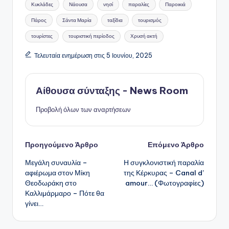
Κυκλάδες
Νάουσα
νησί
παραλίες
Παροικιά
Πάρος
Σάντα Μαρία
ταξίδια
τουρισμός
τουρίστες
τουριστική περίοδος
Χρυσή ακτή
Τελευταία ενημέρωση στις 5 Ιουνίου, 2025
Αίθουσα σύνταξης - News Room
Προβολή όλων των αναρτήσεων
Πλοήγηση
Προηγούμενο Άρθρο
Επόμενο Άρθρο
Μεγάλη συναυλία –
Η συγκλονιστική παραλία
δημοσιεύσεων
αφιέρωμα στον Μίκη
της Κέρκυρας – Canal d’
Θεοδωράκη στο
amour… (Φωτογραφίες)
Καλλιμάρμαρο – Πότε θα
γίνει…